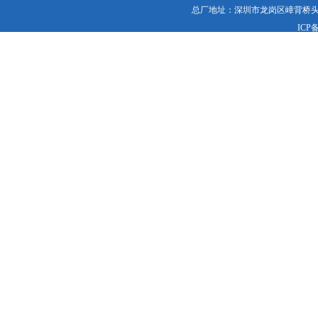
总厂地址：深圳市龙岗区嶂背桥头昌盛工
ICP备